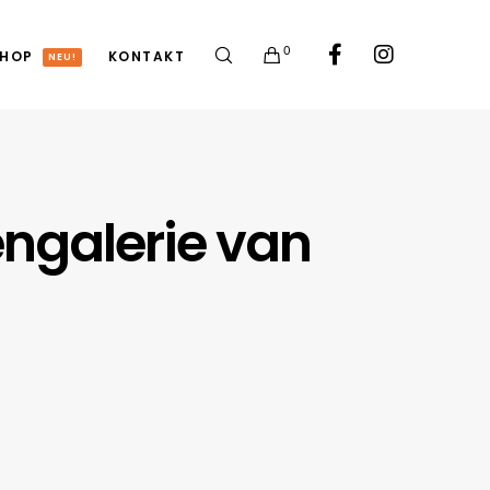
0
HOP
KONTAKT
NEU!
engalerie van