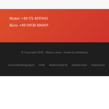
Germany
Mobil:
+49 172 4017443
Büro:
+49 04139 696401
© Copyright 2026 - Maren Löwe - made by
dothepop
Versandbedingungen
AGB
Widerrufsrecht
Datenschutz
Impressum