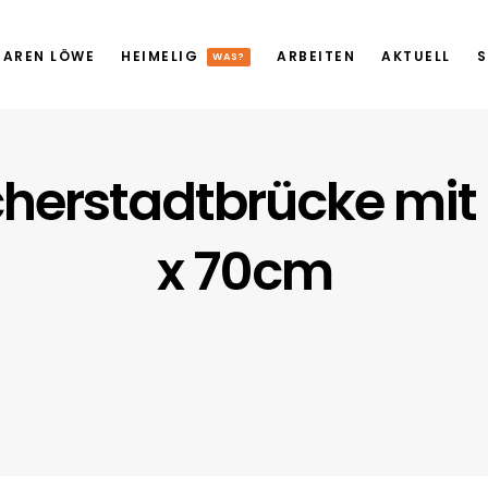
AREN LÖWE
HEIMELIG
ARBEITEN
AKTUELL
S
WAS?
erstadtbrücke mit 
x 70cm