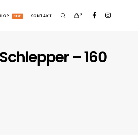
0
HOP
KONTAKT
NEU!
Schlepper – 160