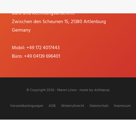
Büro und Rechnungsanschrift:
Zwischen den Scheunen 15, 21380 Artlenburg
Germany
Mobil:
+49 172 4017443
Büro:
+49 04139 696401
© Copyright 2026 - Maren Löwe - made by
dothepop
Versandbedingungen
AGB
Widerrufsrecht
Datenschutz
Impressum