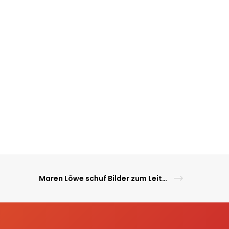
Maren Löwe schuf Bilder zum Leitbild der Volksbank Lüneburger Heide eG