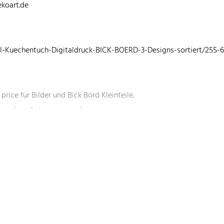
Büro:
+49 04139 696401
koart.de
-Kuechentuch-Digitaldruck-BICK-BOERD-3-Designs-sortiert/255-
© Copyright 2026 - Maren Löwe - made by
dothepop
Versandbedingungen
AGB
Widerrufsrecht
Datenschutz
Impressum
price für Bilder und Bick Börd Kleinteile.
 Wunschpacket zusammen!