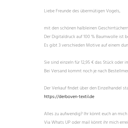
Liebe Freunde des übermütigen Vogels,
mit den schönen halbleinen Geschirrtüchern 
Der Digitaldruck auf 100 % Baumwolle ist be
INFORMATION
Es gibt 3 verschieden Motive auf einem du
Impressum
Sie sind einzeln für 12,95 € das Stück oder i
Datenschutz
Bei Versand kommt noch je nach Bestellmen
Widerrufsrecht
AGB
Der Verkauf findet über den Einzelhandel st
Zahlung und Versand
https://derboven-textil.de
Lieferfristen
Vertrag widerrufen
Alles zu aufwendig? Ihr könnt euch an mich
Via Whats UP oder mail könnt ihr mich erre