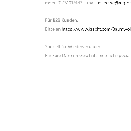
Alle Fotos + Abbildungen von Maren Löwe
mobil 01724017443 – mail:
m.loewe@mg-de
unterliegen dem Urheberrecht und dürfen ohne
Zustimmung nicht weiterverarbeitet werden.
Für B2B Kunden:
Bitte an
https://www.kracht.com/Baumwoll
Speziell für Wiederverkäufer
Für Eure Deko im Geschäft biete ich special 
Meldet euch bei mir und wir stellen dein
New 2026 – Der Norddeutsche