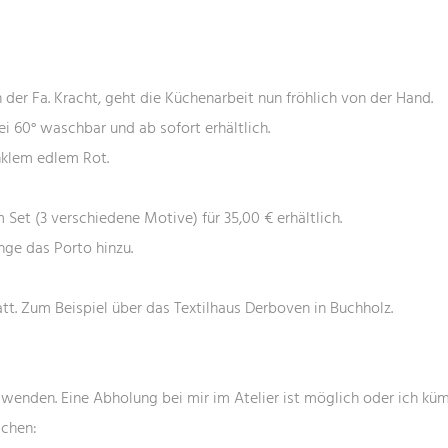
der Fa. Kracht, geht die Küchenarbeit nun fröhlich von der Hand.
i 60° waschbar und ab sofort erhältlich.
ATELIER
nklem edlem Rot.
m Set (3 verschiedene Motive) für 35,00 € erhältlich.
Zwischen den Scheunen 15
ge das Porto hinzu.
21380 Artlenburg
att. Zum Beispiel über das Textilhaus Derboven in Buchholz.
Büro und Rechnungsanschrift:
Zwischen den Scheunen 15, 21380 Artlenburg
Germany
 wenden. Eine Abholung bei mir im Atelier ist möglich oder ich k
Mobil:
+49 172 4017443
ichen: