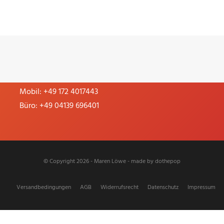
21380 Artlenburg
Büro und Rechnungsanschrift:
Zwischen den Scheunen 15, 21380 Artlenburg
Germany
Mobil:
+49 172 4017443
Büro:
+49 04139 696401
© Copyright 2026 - Maren Löwe - made by
dothepop
Versandbedingungen
AGB
Widerrufsrecht
Datenschutz
Impressum